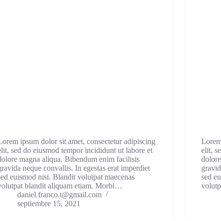
Lorem ipsum dolor sit amet, consectetur adipiscing
Lorem 
elit, sed do eiusmod tempor incididunt ut labore et
elit, 
dolore magna aliqua. Bibendum enim facilisis
dolore
gravida neque convallis. In egestas erat imperdiet
gravid
sed euismod nisi. Blandit volutpat maecenas
sed eu
volutpat blandit aliquam etiam. Morbi…
volut
daniel.franco.t@gmail.com
septiembre 15, 2021